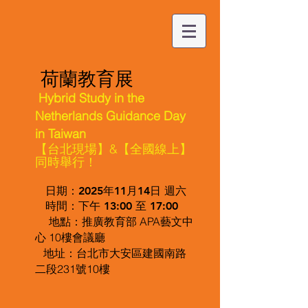
荷蘭教育展
H
ybrid Study in the
Netherlands Guidance Day
in Taiwan
【台北現場】&【全國線上】
同時舉行！
日期：2025
年11月14日 週六
時間：下午 13:00 至 17:00
推廣教育部 APA藝文中
地點：
心 10
樓會議廳
地址：台北市大安區建國南路
二段231號10樓