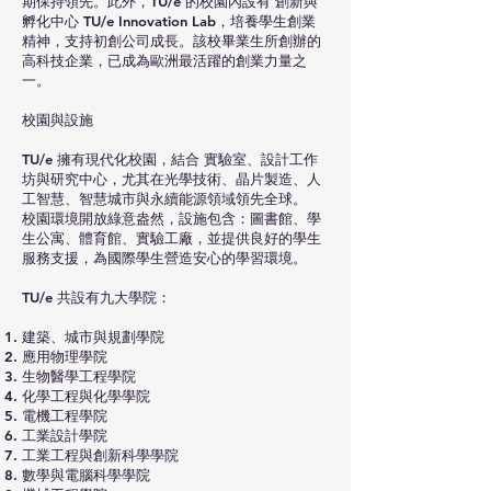
期保持領先。此外，TU/e 的校園內設有 創新與
孵化中心 TU/e Innovation Lab，培養學生創業
精神，支持初創公司成長。該校畢業生所創辦的
高科技企業，已成為歐洲最活躍的創業力量之
一。
校園與設施
TU/e 擁有現代化校園，結合 實驗室、設計工作
坊與研究中心，尤其在光學技術、晶片製造、人
工智慧、智慧城市與永續能源領域領先全球。
校園環境開放綠意盎然，設施包含：圖書館、學
生公寓、體育館、實驗工廠，並提供良好的學生
服務支援，為國際學生營造安心的學習環境。
TU/e 共設有九大學院：
建築、城市與規劃學院
應用物理學院
生物醫學工程學院
化學工程與化學學院
電機工程學院
工業設計學院
工業工程與創新科學學院
數學與電腦科學學院