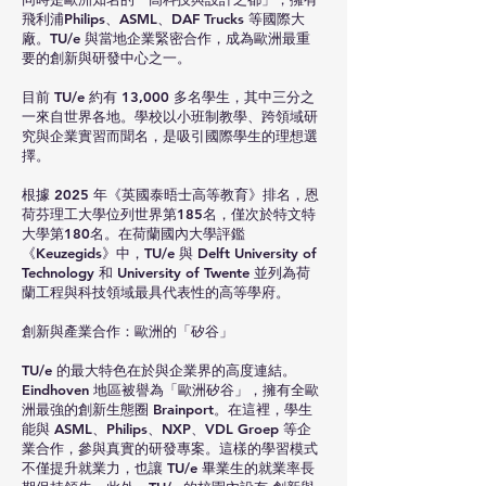
飛利浦Philips、ASML、DAF Trucks 等國際大
廠。TU/e 與當地企業緊密合作，成為歐洲最重
要的創新與研發中心之一。
目前 TU/e 約有 13,000 多名學生，其中三分之
一來自世界各地。學校以小班制教學、跨領域研
究與企業實習而聞名，是吸引國際學生的理想選
擇。
根據 2025 年《英國泰晤士高等教育》排名，恩
荷芬理工大學位列世界第185名，僅次於特文特
大學第180名。在荷蘭國內大學評鑑
《Keuzegids》中，TU/e 與 Delft University of
Technology 和 University of Twente 並列為荷
蘭工程與科技領域最具代表性的高等學府。
創新與產業合作：歐洲的「矽谷」
TU/e 的最大特色在於與企業界的高度連結。
Eindhoven 地區被譽為「歐洲矽谷」，擁有全歐
洲最強的創新生態圈 Brainport。在這裡，學生
能與 ASML、Philips、NXP、VDL Groep 等企
業合作，參與真實的研發專案。這樣的學習模式
不僅提升就業力，也讓 TU/e 畢業生的就業率長