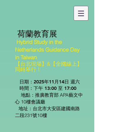
荷蘭教育展
H
ybrid Study in the
Netherlands Guidance Day
in Taiwan
【台北現場】&【全國線上】
同時舉行！
日期：2025
年11月14日 週六
時間：下午 13:00 至 17:00
推廣教育部 APA藝文中
地點：
心 10
樓會議廳
地址：台北市大安區建國南路
二段231號10樓