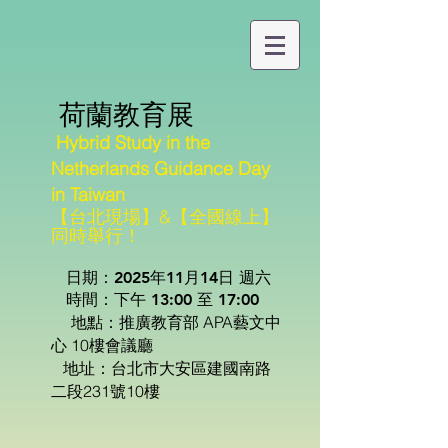
荷蘭教育展
H
ybrid Study in the
Netherlands Guidance Day
in Taiwan
【台北現場】&【全國線上】
同時舉行！
日期：2025
年11月14日 週六
時間：下午 13:00 至 17:00
推廣教育部 APA藝文中
地點：
心 10
樓會議廳
地址：台北市大安區建國南路
二段231號10樓