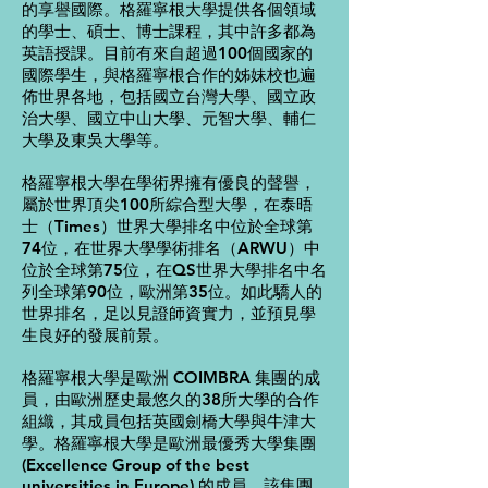
的享譽國際。格羅寧根大學提供各個領域
的學士、碩士、博士課程，其中許多都為
英語授課。目前有來自超過100個國家的
國際學生，與格羅寧根合作的姊妹校也遍
佈世界各地，包括國立台灣大學、國立政
治大學、國立中山大學、元智大學、輔仁
大學及東吳大學等。
格羅寧根大學在學術界擁有優良的聲譽，
屬於世界頂尖100所綜合型大學，在泰晤
士（Times）世界大學排名中位於全球第
74位，在世界大學學術排名（ARWU）中
位於全球第75位，在QS世界大學排名中名
列全球第90位，歐洲第35位。如此驕人的
世界排名，足以見證師資實力，並預見學
生良好的發展前景。
格羅寧根大學是歐洲 COIMBRA 集團的成
員，由歐洲歷史最悠久的38所大學的合作
組織，其成員包括英國劍橋大學與牛津大
學。格羅寧根大學是歐洲最優秀大學集團
(Excellence Group of the best
universities in Europe) 的成員，該集團