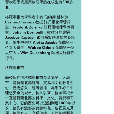
習物理學或應用物理學的在校生有300多
名。
格羅寧根大學學者中有 伯納德·佛林加
Bernard Feringa 教授
諾貝爾化學獎
得
主；Frederik Zernike 諾貝爾物理學獎得
主；Johann Bernoulli，微積分的先驅；
Jacobus Kapteyn 銀河系旋轉證據的發現
者。學生中包括 Aletta Jacobs 荷蘭第一
位女大學生，Wubbo Ockels 荷蘭第一位
太空人，Wim Duisenberg 歐洲央行首任
行長。
格羅寧根市：
學校所在的格羅寧根市是荷蘭第五大城
市，是荷蘭北部經濟、貿易和文化教育中
心，歷史悠久，經濟發達，為學生心目中
理想安全的城市。長久以來，格羅寧根市
一直是荷蘭北部的科學、文化、貿易和工
業中心。它的歷史可以追溯到近1000年以
前，築具有濃郁的荷蘭特色。這裡風光秀
麗，氣候宜人，交通便捷。人們年輕而富