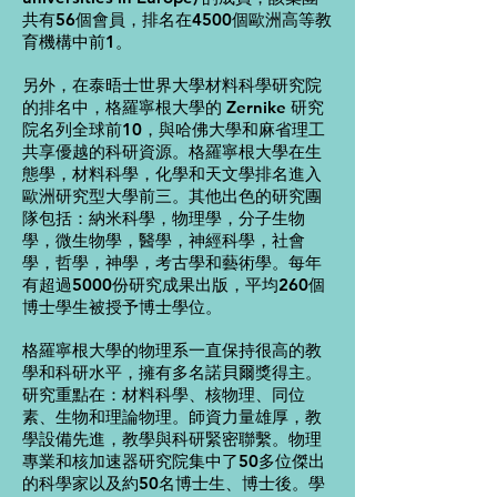
共有56個會員，排名在4500個歐洲高等教
育機構中前1。
另外，在泰晤士世界大學材料科學研究院
的排名中，格羅寧根大學的 Zernike 研究
院名列全球前10，與哈佛大學和麻省理工
共享優越的科研資源。格羅寧根大學在生
態學，材料科學，化學和天文學排名進入
歐洲研究型大學前三。其他出色的研究團
隊包括：納米科學，物理學，分子生物
學，微生物學，醫學，神經科學，社會
學，哲學，神學，考古學和藝術學。每年
有超過5000份研究成果出版，平均260個
博士學生被授予博士學位。
格羅寧根大學的物理系一直保持很高的教
學和科研水平，擁有多名諾貝爾獎得主。
研究重點在：材料科學、核物理、同位
素、生物和理論物理。師資力量雄厚，教
學設備先進，教學與科研緊密聯繫。物理
專業和核加速器研究院集中了50多位傑出
的科學家以及約50名博士生、博士後。學