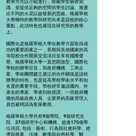
教學方式以小組進行，鼓勵學生吸收知
識，並提供足夠的空間供學生討論、激盪
出不同的火花以啟發新的思維。格羅寧根
大學獨特的教學與研究向來是該校的核心
重點，此項特色也展現在研究所的教學
上。
國際化是格羅寧根大學在教學方面取得成
功的重要因素之一，長期與其他國家的高
等院校合作開展交流項目並享有國際聲
譽。格羅寧根大學一直把開放型、國際化
學校的辦學宗旨，與政府機構、工商企
業、學術團體建立廣泛的合作關係是該校
辦學的特色，也是提高學校學術水平和知
名度的重要手段。學校經常邀請國內、外
著名的專家、學者到校授課。一些政府機
構的高級政務人員、企業界的高級管理人
員也被聘請為客座教授。
格羅寧根大學共有9個學院、9個研究生
院、27個研究中心和機構、超過175個學
位項目, 包括：藝術、行為與社會科學、經
濟與商業、法律、數學與自然科學、醫